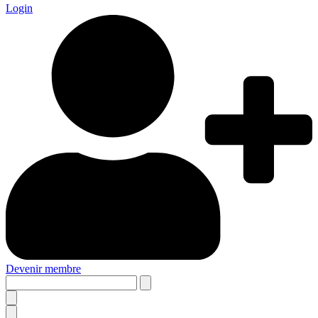
Login
Devenir membre
Search
this
site