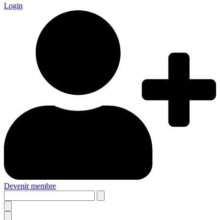
Login
Devenir membre
Search
this
site