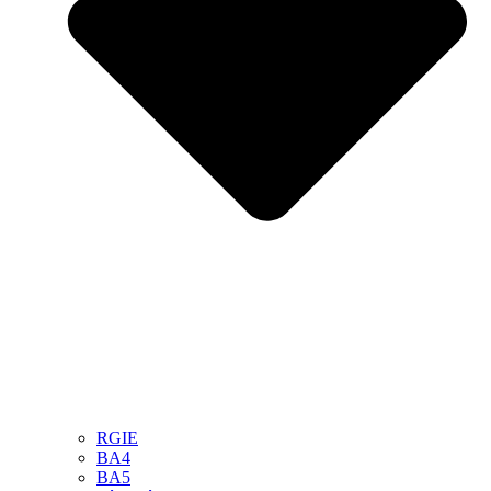
RGIE
BA4
BA5