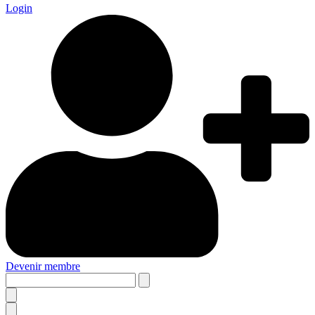
Login
Devenir membre
Search
this
site