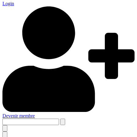
Login
Devenir membre
Search
this
site