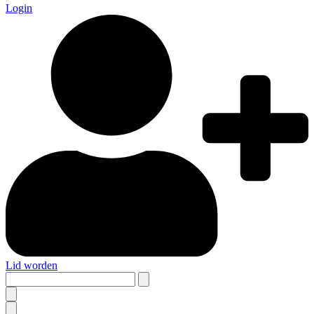
Login
Lid worden
Search
this
site