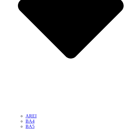
AREI
BA4
BA5