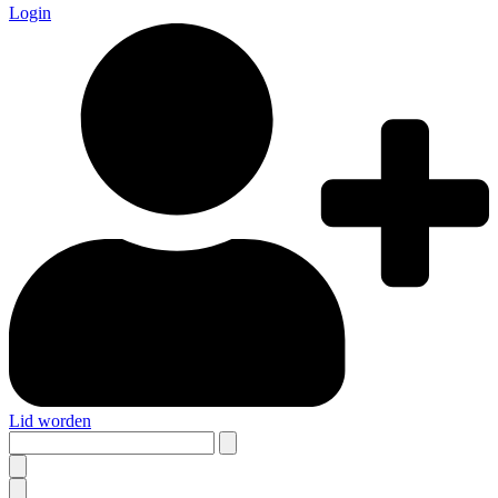
Login
Lid worden
Search
this
site