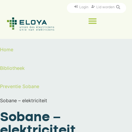
Login
Lid worden
Home
Bibliotheek
Preventie
Sobane
Sobane – elektriciteit
Sobane –
elektriciteit