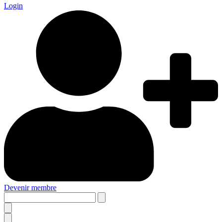
Login
Devenir membre
Search
this
site