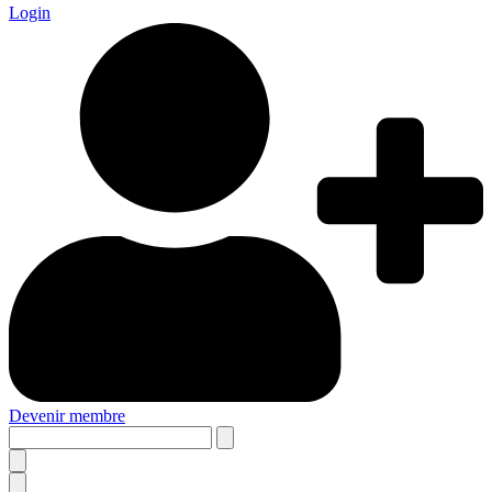
Login
Devenir membre
Search
this
site