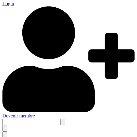
Login
Devenir membre
Search
this
site