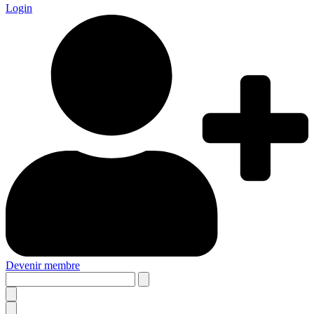
Login
Devenir membre
Search
this
site