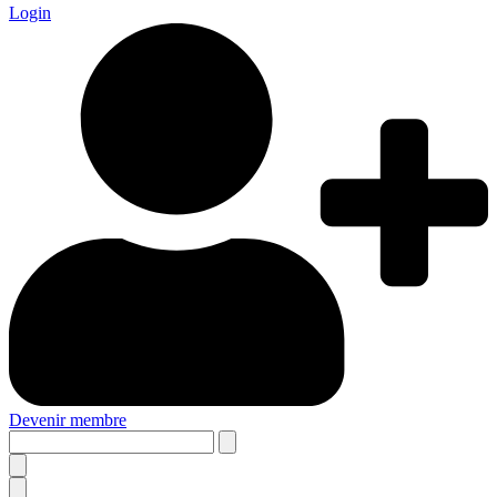
Login
Devenir membre
Search
this
site