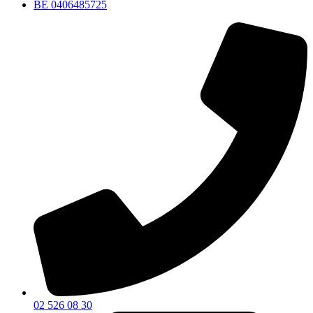
BE 0406485725
02 526 08 30