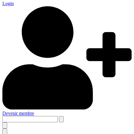
Login
Devenir membre
Search
this
site