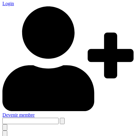
Login
Devenir membre
Search
this
site