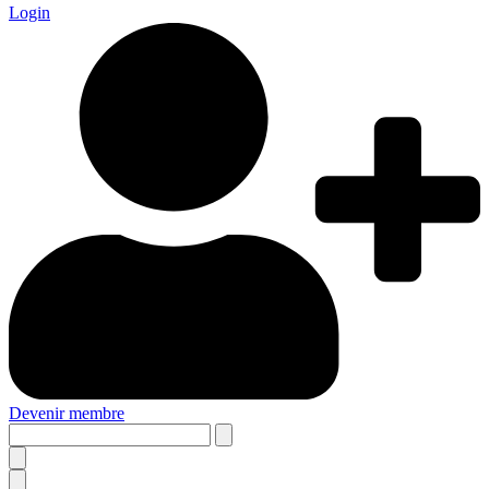
Login
Devenir membre
Search
this
site