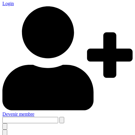
Login
Devenir membre
Search
this
site