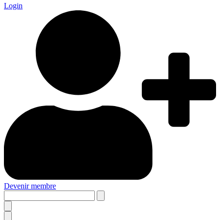
Login
Devenir membre
Search
this
site