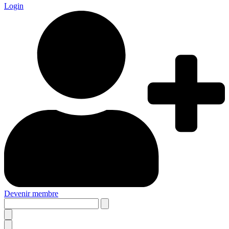
Login
Devenir membre
Search
this
site