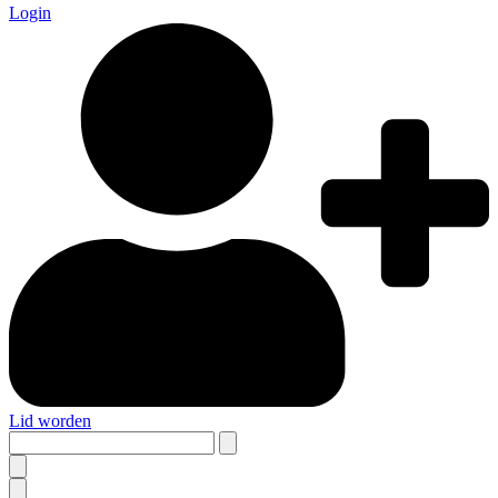
Login
Lid worden
Search
this
site