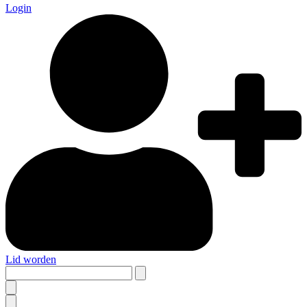
Login
Lid worden
Search
this
site