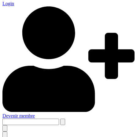
Login
Devenir membre
Search
this
site