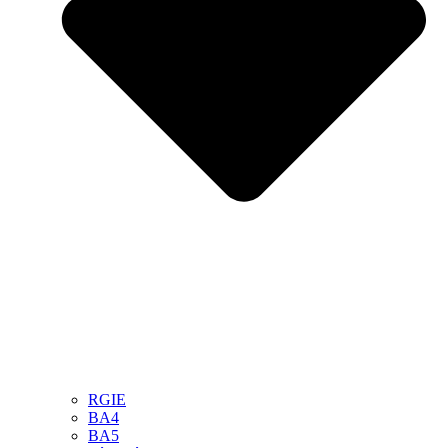
RGIE
BA4
BA5