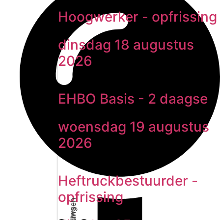
Hoogwerker - opfrissing
dinsdag 18 augustus
2026
EHBO Basis - 2 daagse
woensdag 19 augustus
2026
Heftruckbestuurder -
opfrissing