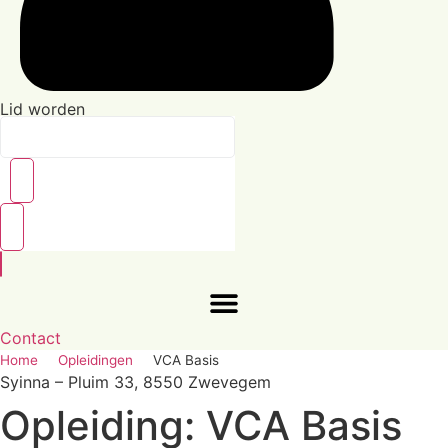
Lid worden
Search
this
site
Contact
Home
Opleidingen
VCA Basis
Syinna – Pluim 33, 8550 Zwevegem
Opleiding: VCA Basis