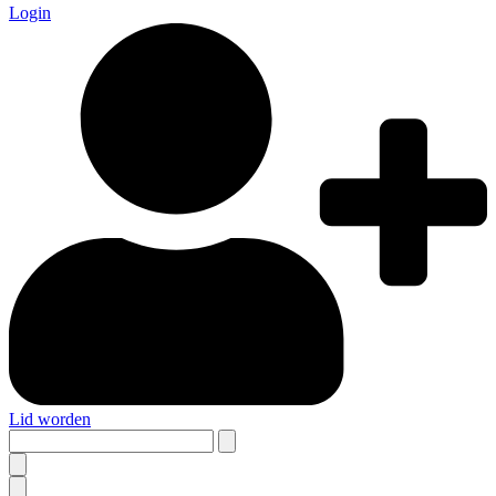
Login
Lid worden
Search
this
site