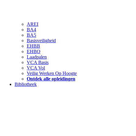
AREI
BA4
BA5
Basisveiligheid
EHBB
EHBO
Laadpalen
VCA Basis
VCA Vol
Veilig Werken Op Hoogte
Ontdek alle opleidingen
Bibliotheek