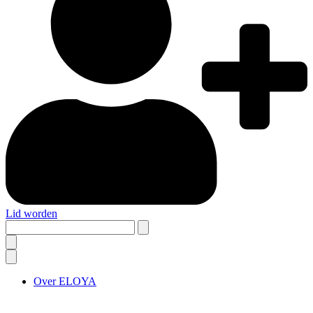
Lid worden
Search
this
site
Over ELOYA