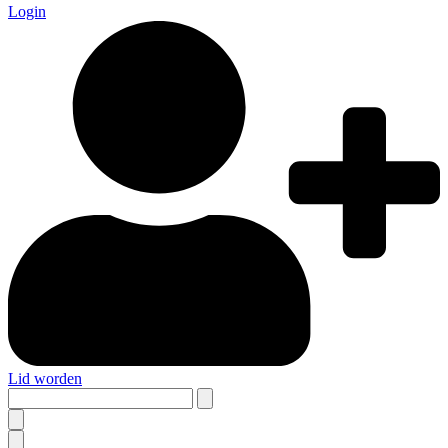
Login
Lid worden
Search
this
site