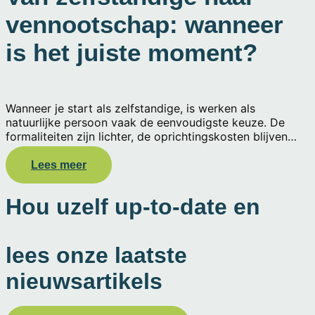
vennootschap: wanneer
is het juiste moment?
Wanneer je start als zelfstandige, is werken als
natuurlijke persoon vaak de eenvoudigste keuze. De
formaliteiten zijn lichter, de oprichtingskosten blijven
beperkt en de administratieve opvolging is relatief
toegankelijk. Voor veel zelfstandige elektriciens laat dit
Lees meer
statuut toe om snel met hun activiteit te starten, hun
markt te testen en geleidelijk een klantenbestand op te
Hou uzelf up-to-date en
bouwen. Maar naarmate de activiteit groeit, komt vaak
dezelfde vraag terug: blijf je beter zelfstandige in eigen
naam, of stap je over naar een vennootschap?
lees onze laatste
nieuwsartikels