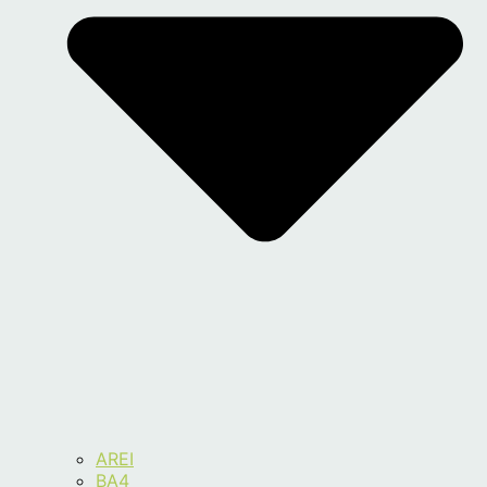
AREI
BA4