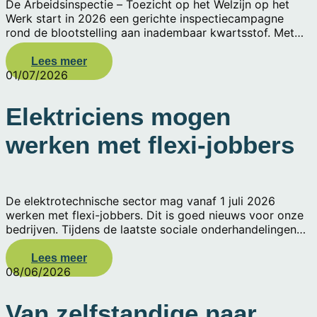
De Arbeidsinspectie – Toezicht op het Welzijn op het
Werk start in 2026 een gerichte inspectiecampagne
rond de blootstelling aan inadembaar kwartsstof. Met
deze campagne wil de inspectie nagaan of werkgevers
de nodige maatregelen nemen om hun werknemers te
Lees meer
beschermen tegen de gezondheidsrisico’s van
01/07/2026
kwartsstof. Kwartsstof ontstaat onder meer bij het
zagen, slijpen, boren, frezen of kappen van materialen
Elektriciens mogen
zoals beton, baksteen, natuursteen, keramische tegels
en cementproducten. Ook elektriciens komen tijdens
werken met flexi-jobbers
sleufwerken, doorboringen en renovatiewerken
regelmatig met deze risico’s in aanraking. Voor bedrijven
uit de elektrotechnische sector is het dan ook belangrijk
om de risico’s correct te beoordelen en de juiste
De elektrotechnische sector mag vanaf 1 juli 2026
preventiemaatregelen te nemen.
werken met flexi-jobbers. Dit is goed nieuws voor onze
bedrijven. Tijdens de laatste sociale onderhandelingen
heeft ELOYA verkregen dat onze sector meedoet met
het systeem van flexi-jobs. Het was nog alleen wachten
Lees meer
op de goedkeuring van de federale regering.
08/06/2026
Van zelfstandige naar