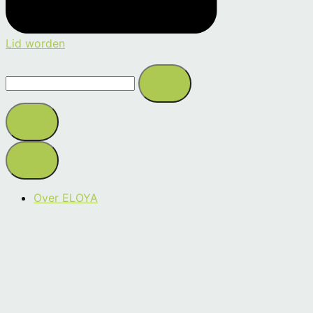
Lid worden
Search
this
site
Over ELOYA