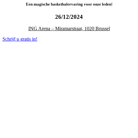
Een
m
agische
b
asketbalervaring voor onze
l
eden!
26/12/2024
ING Arena – Miramarstraat, 1020 Brussel
Schrijf u gratis in!