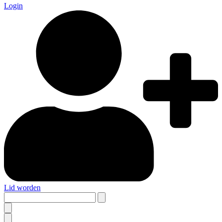
Login
Lid worden
Search
this
site