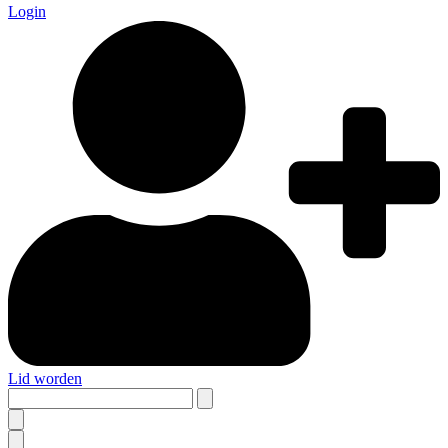
Login
Lid worden
Search
this
site