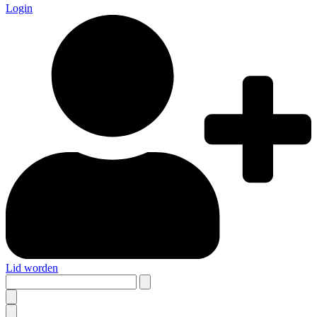
Login
Lid worden
Search
this
site