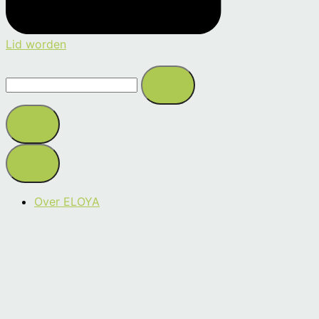
Lid worden
Search
this
site
Over ELOYA