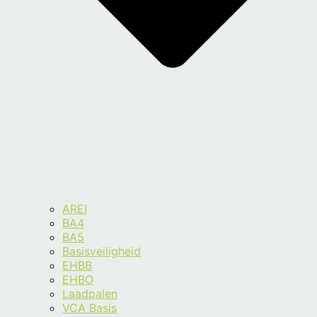
AREI
BA4
BA5
Basisveiligheid
EHBB
EHBO
Laadpalen
VCA Basis