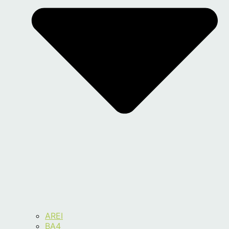
AREI
BA4