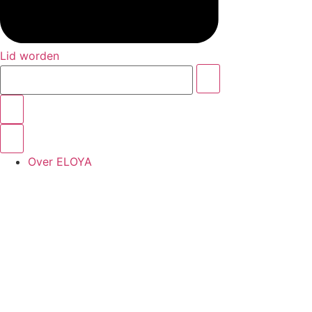
Lid worden
Search
this
site
Over ELOYA