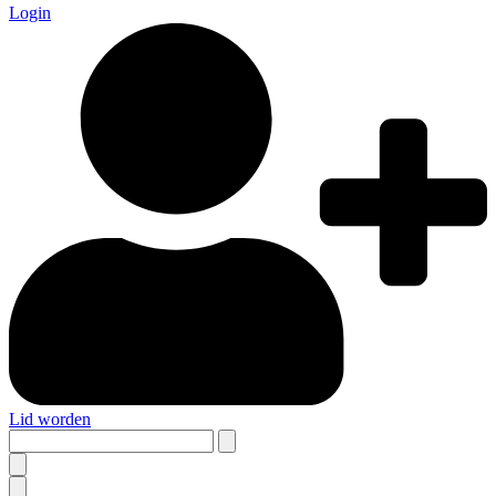
Login
Lid worden
Search
this
site